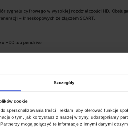
iór sygnału cyfrowego w wysokiej rozdzielczości HD. Obsłu
 generacji – kineskopowych ze złączem SCART.
ku HDD lub pendrive
NIA FABRYCZNE DEKODERA CABLEB
Szczegóły
deo file not found
 plików cookie
do spersonalizowania treści i reklam, aby oferować funkcje sp
ormacje o tym, jak korzystasz z naszej witryny, udostępniamy p
Partnerzy mogą połączyć te informacje z innymi danymi otrzym