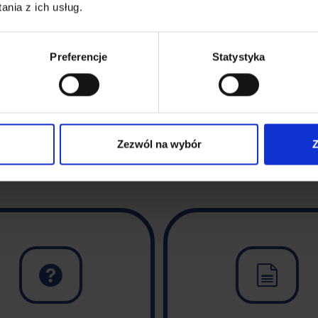
nia z ich usług.
Preferencje
Statystyka
Zezwól na wybór
Z

