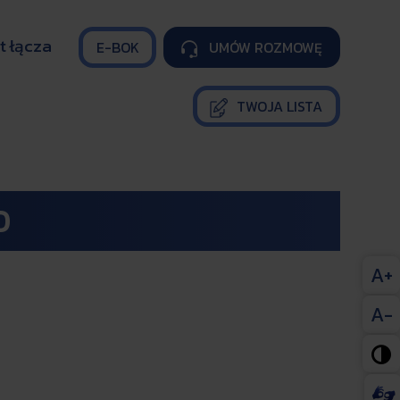
t łącza
E-BOK
UMÓW ROZMOWĘ

TWOJA LISTA
D
A+
A-
