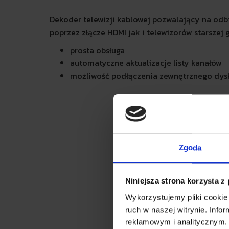
Dekoder telewizji kablowej pozwalający na odb
poprzez złącze HDMI jak i telewizorów starszej
prosta obsługa
automatyczne aktualizacje listy kanałów
możliwość podłączenia zewnętrznego dys
USTAWIE
Zgoda
hlsjs: Vi
Niniejsza strona korzysta z
Wykorzystujemy pliki cookie 
ruch w naszej witrynie. Inf
reklamowym i analitycznym. 