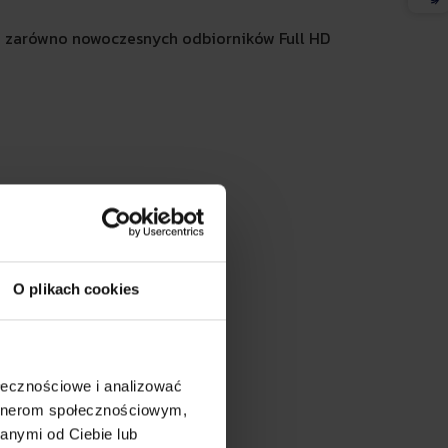
ga zarówno nowoczesnych odbiorników Full HD
OX CE HD
O plikach cookies
ołecznościowe i analizować
artnerom społecznościowym,
anymi od Ciebie lub