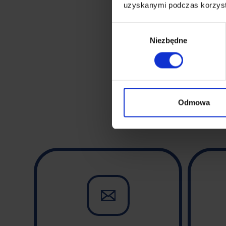
uzyskanymi podczas korzysta
Wybór
Niezbędne
zgody
Odmowa
