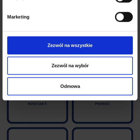
Mieszkaniowej
przypomina, że od 01.07.2022 r. bezpłatny dostęp do służb
Marketing
ratunkowych dostępny jest
pod jednolitym, europejskim numerem alarmowym 112.
Zezwól na wszystkie
Zezwól na wybór


Odmowa
KONTAKT
POMOC