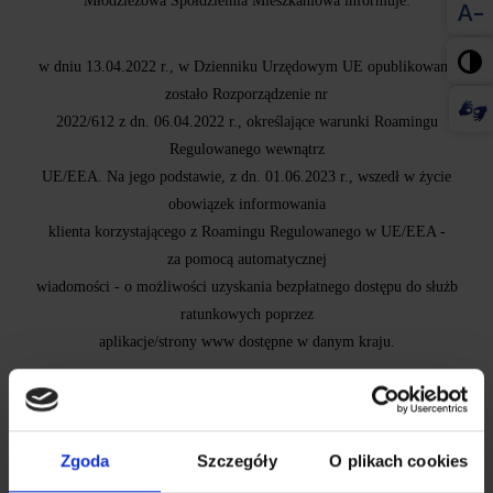
Młodzieżowa Spółdzielnia Mieszkaniowa informuje:
A-

w dniu 13.04.2022 r., w Dzienniku Urzędowym UE opublikowane
zostało Rozporządzenie nr
2022/612 z dn. 06.04.2022 r., określające warunki Roamingu
Regulowanego wewnątrz
UE/EEA. Na jego podstawie, z dn. 01.06.2023 r., wszedł w życie
obowiązek informowania
klienta korzystającego z Roamingu Regulowanego w UE/EEA -
za pomocą automatycznej
wiadomości - o możliwości uzyskania bezpłatnego dostępu do służb
ratunkowych poprzez
aplikacje/strony www dostępne w danym kraju.
SMS-y informacyjne będą wyglądać następująco:
Zgoda
Szczegóły
O plikach cookies
1) Dodatkowe informacje o sposobach dostępu do służb ratunkowych i