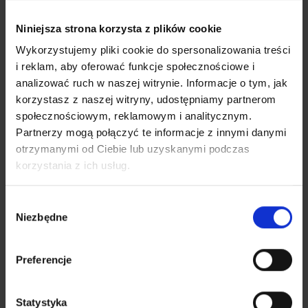
zakresach numeracyjnych usług o wartości dodanej, w tym
związanych z ryzykiem wyższych opłat, dostępne w taryfach z
Niniejsza strona korzysta z plików cookie
transmisją danych w roamingu na www.operator.info.pl/roaming.
Wykorzystujemy pliki cookie do spersonalizowania treści
Zyczymy bezpiecznej podrozy.
i reklam, aby oferować funkcje społecznościowe i
analizować ruch w naszej witrynie. Informacje o tym, jak
2) Dodatkowe informacje o sposobach dostępu do służb ratunkowych,
korzystasz z naszej witryny, udostępniamy partnerom
o możliwości pobrania aplikacji przekazującej ostrzeżenia publiczne
społecznościowym, reklamowym i analitycznym.
Partnerzy mogą połączyć te informacje z innymi danymi
oraz o zakresach numeracyjnych usług o wartości dodanej, w tym
otrzymanymi od Ciebie lub uzyskanymi podczas
związanych z ryzykiem wyższych opłat, dostępne w taryfach z
korzystania z ich usług.
transmisją danych w roamingu na www.operator.info.pl/roaming.
Zyczymy bezpiecznej podrozy.
Wybór
Niezbędne
zgody
Zgodnie z Rozporządzeniem, dostęp do strony
www.operator.info.pl/roaming jest dla
Preferencje
klientów bezpłatny.
Dodatkowo, Telewizja Kablowa Toruń Młodzieżowej Spółdzielni
Statystyka