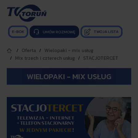
E-BOK
TWOJA LISTA

UMÓW ROZMOWĘ
Oferta
Wielopaki - mix usług
Mix trzech i czterech usług
STACJOTERCET
WIELOPAKI - MIX USŁUG