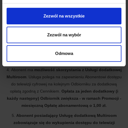
c) Usługi telefonii stacjonarnej
przy
bez
Zezwól na wszystkie
Aktywacja Usługi
stałym
stałego
łączu
łącza
Zezwól na wybór
wysokość Opłaty aktywacyjnej po
19,90 zł
49,00 zł
uwzględnieniu upustu
* Abonent zawierający ponownie Umowę na Usługę telefonii
Odmowa
stacjonarnej, może zostać zwolniony z Opłaty aktywacyjnej.
4. Abonent ma
możliwość skorzystania z Usługi dodatkowej
Multiroom
. Usługa polega na zapewnieniu Abonentowi dostępu
do telewizji cyfrowej na kolejnym Odbiorniku za dodatkową
opłatą zgodną z Cennikiem.
Opłata za jeden dodatkowy (i
każdy następny) Odbiornik zwiększa - w ramach Promocji -
miesięczną Opłatę abonamentową o 1,00 zł.
5.
Abonent posiadający Usługę dodatkową Multiroom
zobowiązuje się do wykupienia dostępu do telewizji