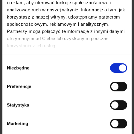
30,00 zł
60,00 zł
i reklam, aby oferować funkcje społecznościowe i
600 min.
analizować ruch w naszej witrynie. Informacje o tym, jak
korzystasz z naszej witryny, udostępniamy partnerom
społecznościowym, reklamowym i analitycznym.
3. Aktywacja (Opłata jednorazowa)* w ramach Promocji
Partnerzy mogą połączyć te informacje z innymi danymi
a) Usługi Internet
otrzymanymi od Ciebie lub uzyskanymi podczas
korzystania z ich usług.
wysokość Opłaty aktywacyjnej po
19,99 zł
uwzględnieniu upustu
Wybór
* Abonent zawierający ponownie Umowę na Usługę Internet
Niezbędne
zgody
może zostać zwolniony z Opłaty aktywacyjnej.
b) Usługi telewizji
Preferencje
wysokość Opłaty aktywacyjnej po
19,99 zł
uwzględnieniu upustu
Statystyka
* Abonent zawierający ponownie Umowę na Usługę telewizji
może zostać zwolniony z Opłaty aktywacyjnej. Jeżeli jest
wymagana ponowna Aktywacja sygnału w Lokalu, dodatkowo
Marketing
zostanie pobrana opłata zgodnie z Cennikiem.