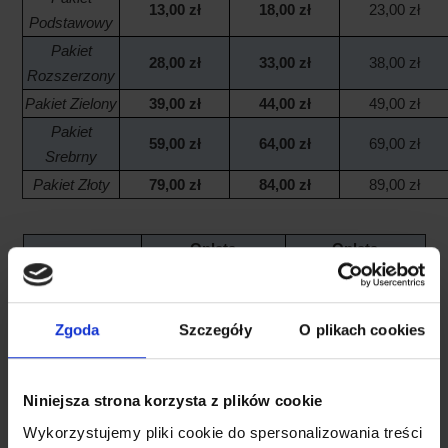
13,00 zł
18,00 zł
23,00 zł
Podstawowy
Pakiet
28,00 zł
33,00 zł
38,00 zł
Rozszerzony
Pakiet Zielony
39,00 zł
44,00 zł
49,00 zł
Pakiet
59,00 zł
64,00 zł
69,00 zł
Srebrny
Pakiet Złoty
79,00 zł
84,00 zł
89,00 zł
Opłata
Opłata
abonamentowa
abonamentowa
Plan taryfowy
w ramach Promocji
bez Promocji
Zgoda
Szczegóły
O plikach cookies
Telefon domowy
10,00 zł
35,00 zł
100 min.
Telefon domowy
Niniejsza strona korzysta z plików cookie
20,00 zł
45,00 zł
300 min.
Wykorzystujemy pliki cookie do spersonalizowania treści
Telefon domowy