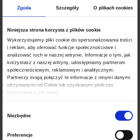
wystąpią przerwy w dostępie do Internetu i telefonii
Zgoda
Szczegóły
O plikach cookies
stacjonarnej
spowodowane prowadzonymi pracami modernizacyjnymi.
Niniejsza strona korzysta z plików cookie
Wykorzystujemy pliki cookie do spersonalizowania treści
i reklam, aby oferować funkcje społecznościowe i
analizować ruch w naszej witrynie. Informacje o tym, jak
Za powstałe niedogodności przepraszamy.
korzystasz z naszej witryny, udostępniamy partnerom
społecznościowym, reklamowym i analitycznym.
Partnerzy mogą połączyć te informacje z innymi danymi
otrzymanymi od Ciebie lub uzyskanymi podczas
korzystania z ich usług.
Wybór


Niezbędne
zgody
Preferencje
KONTAKT
POMOC