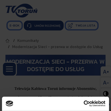
E-BOK
TWOJA LISTA

UMÓW ROZMOWĘ
Komunikaty
Modernizacja Sieci - przerwa w dostępie do Usług
MODERNIZACJA SIECI - PRZERWA W
DOSTĘPIE DO USŁUG
A+
A-
Telewizja Kablowa Toruń informuje Abonentów,

że w nocy z 10 na 11 czerwca (wtorek/środa),
w godzinach 00:00 – 8:00,