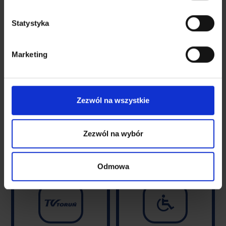
Statystyka
Marketing


Zezwól na wszystkie
DO POBRANIA
PRZEWODNIK TV
Zezwól na wybór
Odmowa
