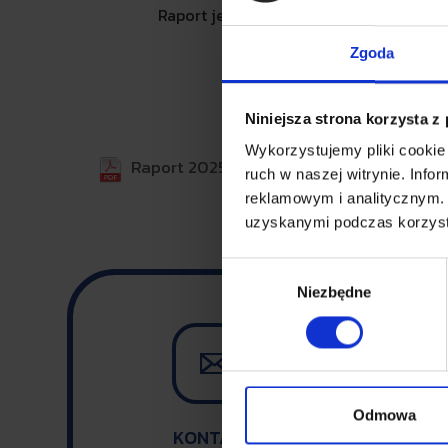
Raport jest zwięzły i merytoryczny, o
Zgoda
Niniejsza strona korzysta z
Wykorzystujemy pliki cookie 
Raport 2025 - Barometr rynku komunikac
ruch w naszej witrynie. Inf
reklamowym i analitycznym. 
uzyskanymi podczas korzysta
Wybór
Niezbędne
zgody

Odmowa
KONTAKT