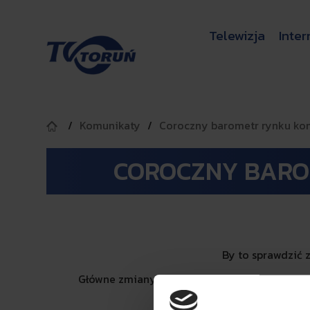
Telewizja
Inter
Komunikaty
Coroczny barometr rynku kom
COROCZNY BARO
By to sprawdzić 
Główne zmiany, które miały miejsce w ubiegł
pię