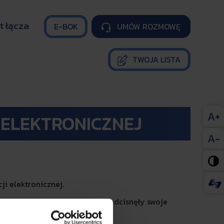
t łącza
E-BOK
UMÓW ROZMOWĘ

TWOJA LISTA
A+
ELEKTRONICZNEJ
A-

i elektronicznej.
ikacji Elektronicznej (PKE), odcisnęły swoje
sce.