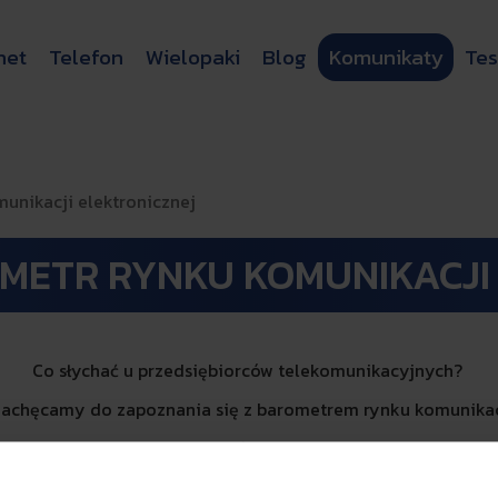
net
Telefon
Wielopaki
Blog
Komunikaty
Tes
unikacji elektronicznej
METR RYNKU KOMUNIKACJI 
Co słychać u przedsiębiorców telekomunikacyjnych?
zachęcamy do zapoznania się z barometrem rynku komunikacj
ym, 2024 roku, dotyczące wejścia w życie Ustawy Prawo Komun
tno na każdym Operatorze, który prowadzi działalność w Pol