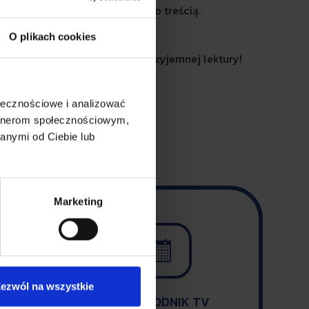
camy do zapoznania się z jego treścią.
O plikach cookies
Przyjemnej lektury!
ołecznościowe i analizować
artnerom społecznościowym,
anymi od Ciebie lub
Marketing

ezwól na wszystkie
PRZEWODNIK TV