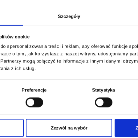
patrzony fachowymi komentarzami, dlatego tym bardziej zachę
Szczegóły
 plików cookie
do spersonalizowania treści i reklam, aby oferować funkcje sp
ji elektronicznej
ormacje o tym, jak korzystasz z naszej witryny, udostępniamy p
Partnerzy mogą połączyć te informacje z innymi danymi otrzym
nia z ich usług.
Preferencje
Statystyka


Zezwól na wybór
Z
POMOC
DO POBRANIA