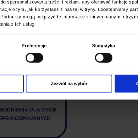
do spersonalizowania treści i reklam, aby oferować funkcje sp


ormacje o tym, jak korzystasz z naszej witryny, udostępniamy p
Partnerzy mogą połączyć te informacje z innymi danymi otrzym
nia z ich usług.
POMOC
DO POBRANIA
Preferencje
Statystyka
Zezwól na wybór
Z

GODNIENIA DLA OSÓB
IEPEŁNOSPRAWNYCH