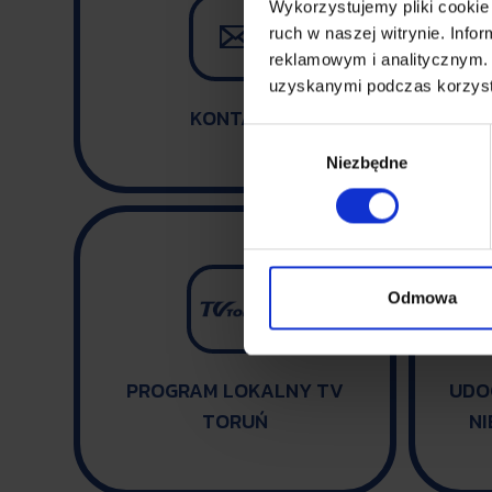
Wykorzystujemy pliki cookie 

ruch w naszej witrynie. Inf
reklamowym i analitycznym. 
uzyskanymi podczas korzysta
KONTAKT
Wybór
Niezbędne
zgody
Odmowa
PROGRAM LOKALNY TV
UDO
TORUŃ
N