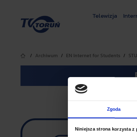
Telewizja
Inter
Archiwum
EN Internet for Students
STU
Zgoda
Niniejsza strona korzysta z