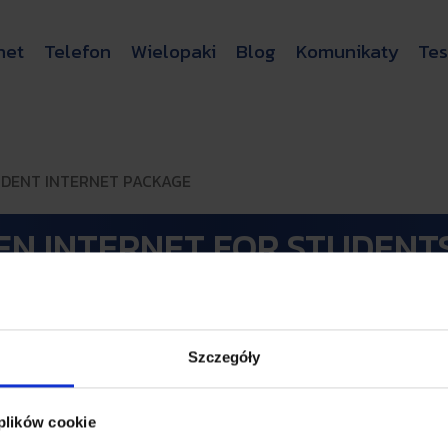
net
Telefon
Wielopaki
Blog
Komunikaty
Tes
DENT INTERNET PACKAGE
EN INTERNET FOR STUDENT
Szczegóły
 plików cookie