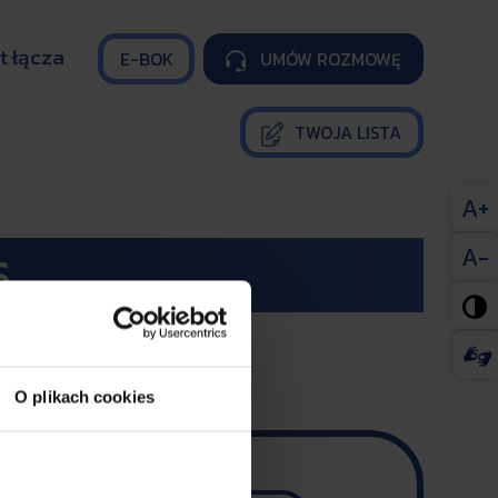
t łącza
E-BOK
UMÓW ROZMOWĘ

TWOJA LISTA
A+
A-
S

O plikach cookies