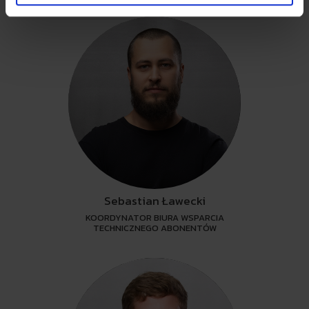
Sebastian Ławecki
KOORDYNATOR BIURA WSPARCIA
TECHNICZNEGO ABONENTÓW