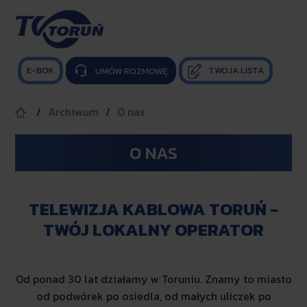
E-BOK
TWOJA LISTA

UMÓW ROZMOWĘ
Archiwum
O nas
O NAS
TELEWIZJA KABLOWA TORUŃ -
TWÓJ LOKALNY OPERATOR
Od ponad 30 lat działamy w Toruniu. Znamy to miasto
od podwórek po osiedla, od małych uliczek po