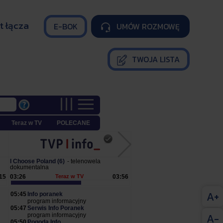
t łącza
E-BOK
UMÓW ROZMOWĘ

TWOJA LISTA
A+
A-