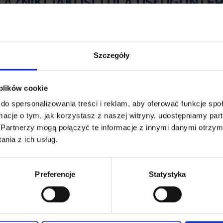
AŹNIKI JAKOŚCI DLA USŁUGI INTE
 prędkość
zwykle dostępna prędkość
erania danych
wysyłania/odbierania danych
Szczegóły
/10
70/7
/35
245/25
 plików cookie
do spersonalizowania treści i reklam, aby oferować funkcje sp
/70
490/49
ormacje o tym, jak korzystasz z naszej witryny, udostępniamy p
/100
700/70
Partnerzy mogą połączyć te informacje z innymi danymi otrzym
nia z ich usług.
/100
1400/70
/200
1400/140
Preferencje
Statystyka
rędkość jaka może być rzeczywiście osiągnięta przez Abon