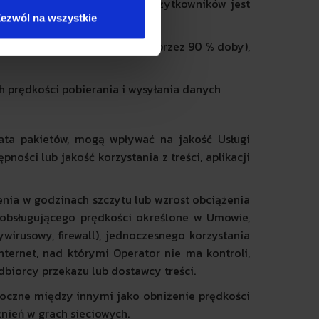
chwilach, gdy ruch od innych użytkowników jest
ezwól na wszystkie
świadczenia Usługi (osiągana przez 90 % doby),
 prędkości pobierania i wysyłania danych
trata pakietów, mogą wpływać na jakość Usługi
ości lub jakość korzystania z treści, aplikacji
enia w godzinach szczytu lub wzrost obciążenia
eobsługującego prędkości określone w Umowie,
wirusowy, firewall), jednoczesnego korzystania
nternet, nad którymi Operator nie ma kontroli,
odbiorcy przekazu lub dostawcy treści.
doczne między innymi jako obniżenie prędkości
źnień w grach sieciowych.