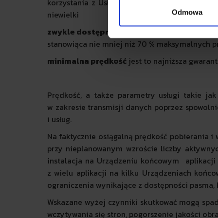
korzystania z Usługi - nie rzadziej niż raz n
Odmowa
niewielki
zwykle dostępna prędkość
jest to prędkość 
stanowiąca nie mniej niż 70 % maksymalnych pr
minimalna prędkość
jest to najniższa gwaran
Prędkość, a także parametry usługi takie jak
w zakresie transmisji danych poprzez spowolnie
i usług.
Na faktycznie osiągalną prędkość pobierania i
przy nieplanowanym wzroście liczby aktywnyc
instalacja na Urządzeniu końcowym aplikacji o
z wielu aplikacji na kilku Urządzeniach końco
ograniczenia wynikające z dostępności pasma, ko
Wskazane wyżej czynniki skutkować mogą spadk
wczytywania się stron, pogorszenie jakości obr