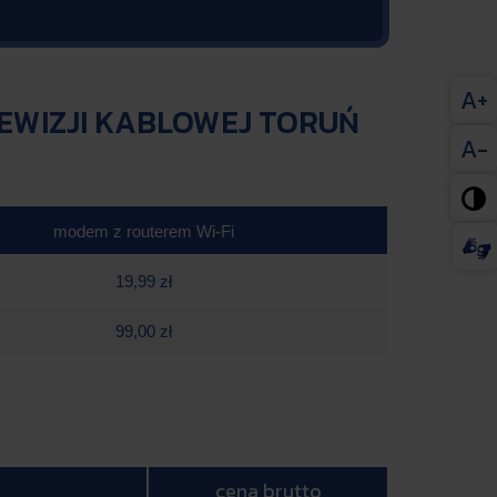
A+
EWIZJI KABLOWEJ TORUŃ
A-

modem z routerem Wi-Fi
19,99 zł
99,00 zł
cena brutto