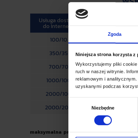
WSK
Usługa dostępu
maksymalna
do Internetu
wysyłania/odbi
Zgoda
100/10
100
350/35
350
Niniejsza strona korzysta z
Wykorzystujemy pliki cookie 
700/70
700
ruch w naszej witrynie. Inf
1000/100
1000
reklamowym i analitycznym. 
uzyskanymi podczas korzysta
2000/100
2000
Wybór
2000/200
2000
Niezbędne
zgody
maksymalna prędkość
jest to najwyższa p