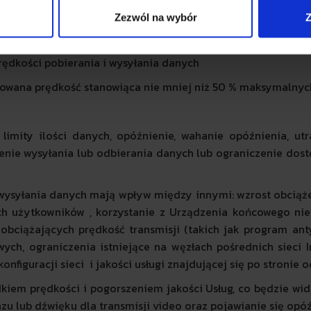
a dobę, w sprzyjających okolicznościach, w szczególności w 
Zezwól na wybór
Z
najczęściej dostępna dla Abonenta, w przeważającym czasie 
ędkości pobierania i wysyłania danych
towana prędkość stanowiąca nie mniej niż 50 % maksymalnych
 limity ilości danych, opóźnienie, wahanie opóźnienia, u
nie wysyłania lub odbierania danych lub ograniczenie dostępn
 wysyłania danych mają wpływ między innymi: wzrost obciąż
h użytkowników , korzystanie z Urządzenia końcowego ni
bciążających prędkość transmisji (takich jak program anty
wych, ograniczenia istniejące na węzłach pośrednich sieci I
nfiguracji sieci i jakości usługi znajdującej się po stronie 
iem prędkości i pogorszeniem jakości Usług, co będzie wi
azu lub dźwięku dla transmisji video oraz pojawianie się opó