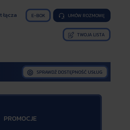
t łącza
E-BOK
UMÓW ROZMOWĘ

TWOJA LISTA
SPRAWDŹ DOSTĘPNOŚĆ USŁUG

PROMOCJE